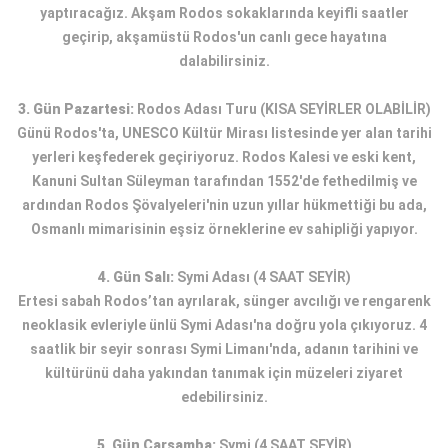
yaptıracağız. Akşam Rodos sokaklarında keyifli saatler
geçirip, akşamüstü Rodos'un canlı gece hayatına
dalabilirsiniz.
3. Gün Pazartesi:
Rodos Adası Turu (KISA SEYİRLER OLABİLİR)
Günü Rodos'ta, UNESCO Kültür Mirası listesinde yer alan tarihi
yerleri keşfederek geçiriyoruz. Rodos Kalesi ve eski kent,
Kanuni Sultan Süleyman tarafından 1552'de fethedilmiş ve
ardından Rodos Şövalyeleri'nin uzun yıllar hükmettiği bu ada,
Osmanlı mimarisinin eşsiz örneklerine ev sahipliği yapıyor.
4. Gün Salı:
Symi Adası (4 SAAT SEYİR)
Ertesi sabah Rodos’tan ayrılarak, sünger avcılığı ve rengarenk
neoklasik evleriyle ünlü Symi Adası'na doğru yola çıkıyoruz. 4
saatlik bir seyir sonrası Symi Limanı'nda, adanın tarihini ve
kültürünü daha yakından tanımak için müzeleri ziyaret
edebilirsiniz.
5. Gün Çarşamba:
Symi (4 SAAT SEYİR)